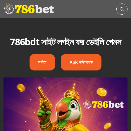
786bdt সাইট লগইন ফর ডেইলি গেমস
লগইন
Apk ডাউনলোড