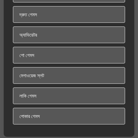
দ্রুত গেমস
অ্যাভিয়েটর
শো গেমস
মেগাওয়েজ স্লট
লাকি গেমস
পোকার গেমস