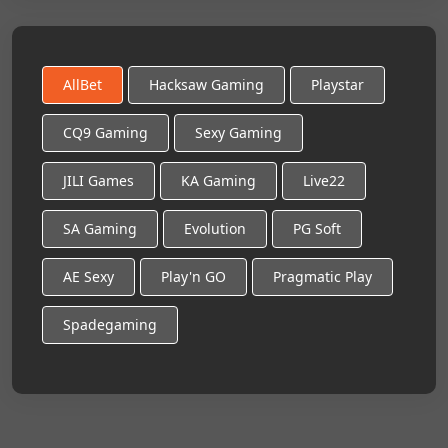
AllBet
Hacksaw Gaming
Playstar
CQ9 Gaming
Sexy Gaming
JILI Games
KA Gaming
Live22
SA Gaming
Evolution
PG Soft
AE Sexy
Play'n GO
Pragmatic Play
Spadegaming