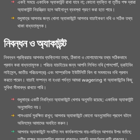
একই সময়ে একাধিক অ্যাকাউন্ট রাখা যাবে না; কোনো ব্যক্তি বা তৃতীয় পক্ষ দ্বারা
অ্যাকাউন্ট নিয়ন্ত্রিত হলে আইনানুগ ব্যবস্থা গ্রহণ করা হতে পারে।
শুধুমাত্র আপনার জন্য খোলা অ্যাকাউন্টে আপনার যাচাইকরণ নথি ও সঠিক তথ্য
থাকা বাধ্যতামূলক।
নিবন্ধন ও অ্যাকাউন্ট
নিবন্ধন প্রক্রিয়ায় আপনার ব্যক্তিগত তথ্য, ঠিকানা ও যোগাযোগের তথ্য সঠিকভাবে
প্রদান করা বাধ্যতামূলক। পরিচয় যাচাইয়ের জন্য আপনি লিখিত নথি (পাসপোর্ট, ড্রাইভিং
লাইসেন্স, জাতীয় পরিচয়পত্র) এবং সাম্প্রতিক ইউটিলিটি বিল বা সমমানের নথি প্রদান
করতে পারেন। যাচাই সম্পন্ন না হওয়া পর্যন্ত আমরা wagering বা অ্যাকাউন্টের কিছু
সুবিধা সীমাবদ্ধ রাখতে পারি।
শুধুমাত্র একটি নিবন্ধিত অ্যাকাউন্টে খেলার অনুমতি রয়েছে; একাধিক অ্যাকাউন্ট
অনুমোদিত নয়।
পাসওয়ার্ড সুরক্ষিত রাখুন; আপনার অ্যাকাউন্টে কোনো অননুমোদিত প্রবেশ ঘটলে
অবিলম্বে আমাদের অবহিত করুন।
আপনার অ্যাকাউন্টে সংঘটিত সব কার্যকলাপের দায়-দায়িত্ব আপনার উপর বর্তাবে;
তৃতীয় পক্ষের অননুমোদিত প্রবেশ থাকলেও আপনি সম্পূর্ণরূপে দায়ী থাকবেন।