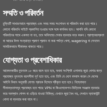
সম্মতি ও পরিবর্তন
চুক্তিটি সাধারণভাবে প্রযোজ্য এবং সময় সময় সংশোধন বা পরিবর্তন করা হতে পারে।
কোনো পরিবর্তন সাইটে প্রকাশিত হওয়ার সঙ্গে সঙ্গে কার্যকর হবে। আপনি যদি কোনো
পরিবর্তনের সাথে একমত না হন, তবে অবিলম্বে সেবার ব্যবহার বন্ধ করুন। প্রাপ্তবয়স্কতা
বা আয়ের উৎস সংক্রান্ত প্রমাণ প্রদান না করা পর্যন্ত খেলা, wagering বা লেনদেন
সাময়িকভাবে সীমাবদ্ধ থাকতে পারে।
যোগ্যতা ও প্রবেশাধিকার
আবেদনকারীর ন্যূনতম ১৮ বছর বয়স হতে হবে, অথবা সংশ্লিষ্ট এলাকায় জুয়া খেলার জন্য
প্রযোজ্য ন্যূনতম বয়সসীমা পূর্ণ হতে হবে, এবং তিনি যে দেশে বসবাস করেন সে দেশের
আইনি বিধান অনুযায়ী যোগ্য গ্রাহক হিসেবে স্বীকৃত হতে হবে। নিম্নোক্ত
সীমাবদ্ধতাসমূহ প্রযোজ্য হতে পারে: VPN বা জিওলোকেশন-ভিত্তিক সরঞ্জাম ব্যবহার
করে অবস্থান গোপন বা এড়িয়ে যাওয়া নিষিদ্ধ; যেখানে জুয়া বৈধ নয়, সেখানে অ্যাকাউন্ট
খোলা বা ব্যবহার করা যাবে না।