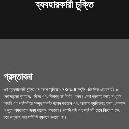
ব্যবহারকারী চুক্তি
প্রস্তাবনা
এই ব্যবহারকারী চুক্তি (সংক্ষেপে “চুক্তি”) 786bdt কর্তৃক পরিচালিত ওয়েবসাইট ও
সেবাসমূহের ব্যবহার, পরিসর এবং সীমাবদ্ধতা নির্ধারণ করে। সেবা ব্যবহার করার মাধ্যমে
আপনি এই শর্তাবলীতে সম্পূর্ণ সম্মতি প্রদান করছেন এবং আপনার ব্যক্তিগত তথ্য, লেনদেন
ও জুয়া কার্যক্রমের জন্য দায়বদ্ধ থাকবেন। আপনি যদি এই শর্তাবলী মেনে নিতে না চান,
তবে অনুগ্রহ করে সাইটটি ব্যবহার করবেন না।