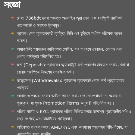
সংজ্ঞা
সেবা: 786bdt দ্বারা প্রদত্ত অনলাইন জুয়া সেবা এবং সংশ্লিষ্ট প্ল্যাটফর্ম,
ওয়েবসাইট ও সহায়ক টুলসমূহ।
গ্রাহক: সেবা ব্যবহারকারী ব্যক্তি, যিনি এই চুক্তির অধীনে পরিষেবা গ্রহণ
করেন।
অ্যাকাউন্ট: গ্রাহকের ব্যক্তিগত পোর্টাল, যার মাধ্যমে লেনদেন, বোনাস এবং
খেলার কার্যক্রম পরিচালিত হয়।
জমা (Deposits): গ্রাহকের অ্যাকাউন্টে অর্থ প্রেরণের মাধ্যমে সেবায় খেলা বা
বোনাস প্রাপ্তির উদ্দেশ্যে সংরক্ষিত অর্থ।
উত্তোলন (Withdrawals): গ্রাহকের অ্যাকাউন্ট থেকে অর্থ প্রত্যাহারের
প্রক্রিয়া।
বোনাস ও প্রচার: সেবার অধীনে প্রদান করা যেকোনো প্রোমোশন, অফার বা
পুরস্কার, যা পৃথক Promotion Terms অনুযায়ী পরিচালিত হয়।
পরিচয় যাচাই ও KYC: গ্রাহকের পরিচয় নিশ্চিত করার উদ্দেশ্যে প্রয়োজনীয় নথি ও
তথ্য সংগ্রহ এবং যাচাইয়ের প্রক্রিয়া।
আইনগত বাধ্যবাধকতা: AML/KYC এবং অন্যান্য প্রযোজ্য বিধি-নিষেধ, যা
কোম্পানির জন্য পালনীয়।