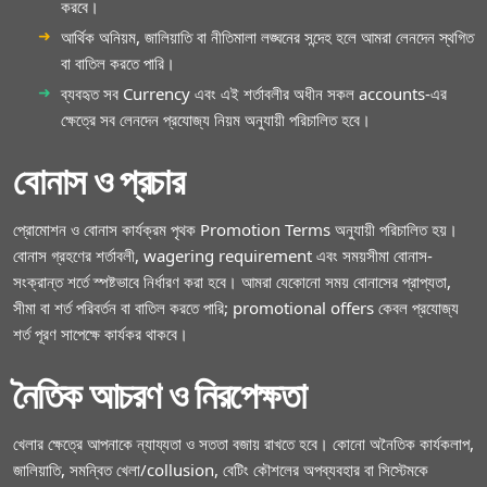
করবে।
আর্থিক অনিয়ম, জালিয়াতি বা নীতিমালা লঙ্ঘনের সন্দেহ হলে আমরা লেনদেন স্থগিত
বা বাতিল করতে পারি।
ব্যবহৃত সব Currency এবং এই শর্তাবলীর অধীন সকল accounts-এর
ক্ষেত্রে সব লেনদেন প্রযোজ্য নিয়ম অনুযায়ী পরিচালিত হবে।
বোনাস ও প্রচার
প্রোমোশন ও বোনাস কার্যক্রম পৃথক Promotion Terms অনুযায়ী পরিচালিত হয়।
বোনাস গ্রহণের শর্তাবলী, wagering requirement এবং সময়সীমা বোনাস-
সংক্রান্ত শর্তে স্পষ্টভাবে নির্ধারণ করা হবে। আমরা যেকোনো সময় বোনাসের প্রাপ্যতা,
সীমা বা শর্ত পরিবর্তন বা বাতিল করতে পারি; promotional offers কেবল প্রযোজ্য
শর্ত পূরণ সাপেক্ষে কার্যকর থাকবে।
নৈতিক আচরণ ও নিরপেক্ষতা
খেলার ক্ষেত্রে আপনাকে ন্যায্যতা ও সততা বজায় রাখতে হবে। কোনো অনৈতিক কার্যকলাপ,
জালিয়াতি, সমন্বিত খেলা/collusion, বেটিং কৌশলের অপব্যবহার বা সিস্টেমকে