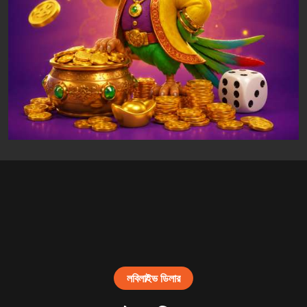
লবি
লাইভ ডিলার