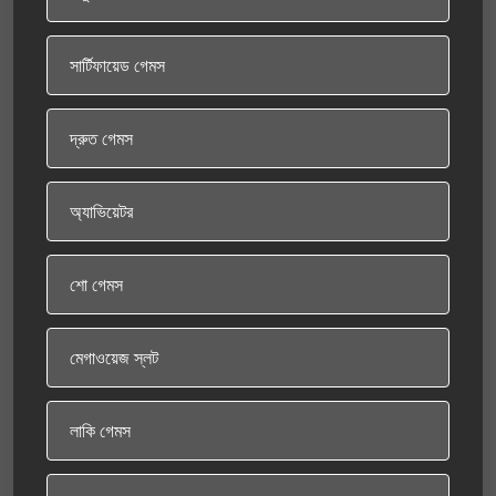
সার্টিফায়েড গেমস
দ্রুত গেমস
অ্যাভিয়েটর
শো গেমস
মেগাওয়েজ স্লট
লাকি গেমস