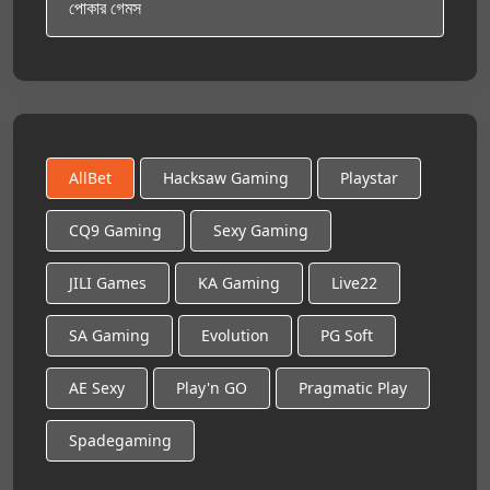
পোকার গেমস
AllBet
Hacksaw Gaming
Playstar
CQ9 Gaming
Sexy Gaming
JILI Games
KA Gaming
Live22
SA Gaming
Evolution
PG Soft
AE Sexy
Play'n GO
Pragmatic Play
Spadegaming