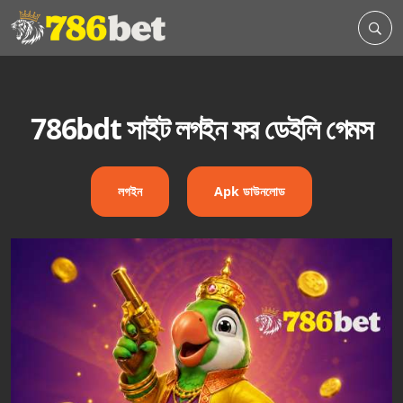
786bdt সাইট লগইন ফর ডেইলি গেমস
লগইন
Apk ডাউনলোড