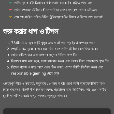
লাইভ ব্যাকারাট: ডিলারের পরিচালনায় ধারাবাহিক রাউন্ডে খেলা চলে
লাইভ পোকার: টেবিলে কৌশল ও সিদ্ধান্তের সমন্বয়ে খেলার অভিজ্ঞতা
গেম শো-স্টাইল লাইভ টেবিল: ইন্টারঅ্যাকটিভ ফিচার ও বিশেষ গেম ফরম্যাট
শুরু করার ধাপ ও টিপস
786bdt-এ অ্যাকাউন্ট খুলুন এবং যাচাইকরণ প্রক্রিয়া সম্পন্ন করুন
পেমেন্ট মেথড ব্যবহার করে জমা দিন, যাতে লাইভ টেবিলে যোগ দিতে পারেন
লাইভ লবিতে যান এবং আপনার পছন্দের টেবিলে যোগ দিন
ডিলারের সঙ্গে কথা বলুন, চ্যাট ব্যবহার করুন এবং খেলার নিয়ম ভালোভাবে বুঝে নিন
নিজের বাজেট ও সময় আগে থেকে ঠিক করুন, সেশন লিমিট নির্ধারণ করুন এবং
responsible gaming মেনে চলুন
গুরুত্বপূর্ণ নীতি ও সহায়তা: শুধুমাত্র ১৮ বছর বা তার বেশি বয়সী ব্যবহারকারীরাই অংশ
নিতে পারবেন। বাজেট সীমা নির্ধারণ করুন, প্রয়োজন হলে বিরতি নিন, আর ২৪/৭ লাইভ
চ্যাট সাপোর্ট সহায়তার জন্য সবসময় প্রস্তুত থাকবে।