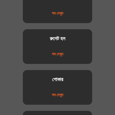
সব দেখুন
রুলেট হল
সব দেখুন
পোকার
সব দেখুন