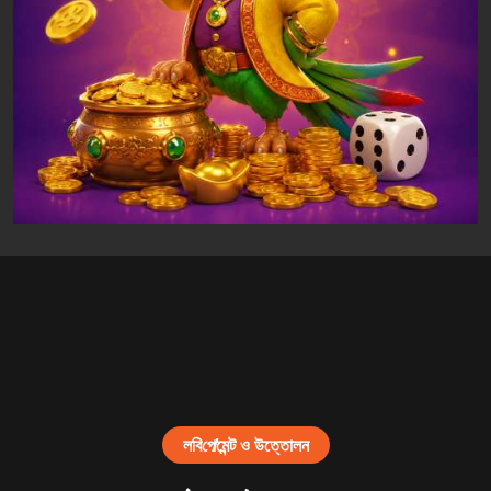
লবি
পেমেন্ট ও উত্তোলন