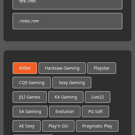
লাকি গেমস
পোকার গেমস
AllBet
Hacksaw Gaming
Playstar
CQ9 Gaming
Sexy Gaming
JILI Games
KA Gaming
Live22
SA Gaming
Evolution
PG Soft
AE Sexy
Play'n GO
Pragmatic Play