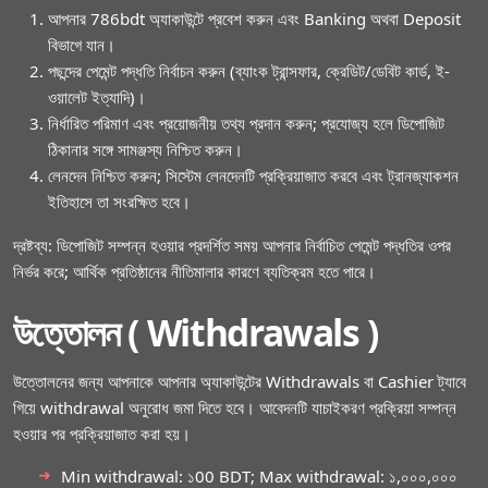
আপনার 786bdt অ্যাকাউন্টে প্রবেশ করুন এবং Banking অথবা Deposit
বিভাগে যান।
পছন্দের পেমেন্ট পদ্ধতি নির্বাচন করুন (ব্যাংক ট্রান্সফার, ক্রেডিট/ডেবিট কার্ড, ই-
ওয়ালেট ইত্যাদি)।
নির্ধারিত পরিমাণ এবং প্রয়োজনীয় তথ্য প্রদান করুন; প্রযোজ্য হলে ডিপোজিট
ঠিকানার সঙ্গে সামঞ্জস্য নিশ্চিত করুন।
লেনদেন নিশ্চিত করুন; সিস্টেম লেনদেনটি প্রক্রিয়াজাত করবে এবং ট্রানজ্যাকশন
ইতিহাসে তা সংরক্ষিত হবে।
দ্রষ্টব্য: ডিপোজিট সম্পন্ন হওয়ার প্রদর্শিত সময় আপনার নির্বাচিত পেমেন্ট পদ্ধতির ওপর
নির্ভর করে; আর্থিক প্রতিষ্ঠানের নীতিমালার কারণে ব্যতিক্রম হতে পারে।
উত্তোলন ( Withdrawals )
উত্তোলনের জন্য আপনাকে আপনার অ্যাকাউন্টের Withdrawals বা Cashier ট্যাবে
গিয়ে withdrawal অনুরোধ জমা দিতে হবে। আবেদনটি যাচাইকরণ প্রক্রিয়া সম্পন্ন
হওয়ার পর প্রক্রিয়াজাত করা হয়।
Min withdrawal: ১00 BDT; Max withdrawal: ১,০০০,০০০