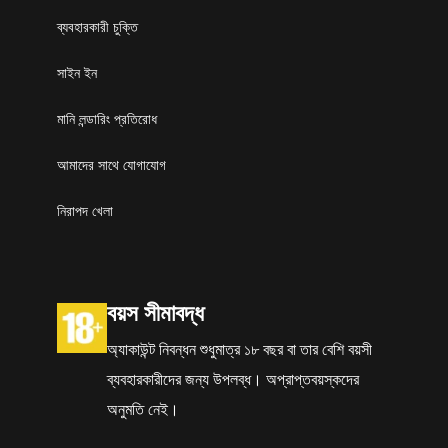
ব্যবহারকারী চুক্তি
সাইন ইন
মানি লন্ডারিং প্রতিরোধ
আমাদের সাথে যোগাযোগ
নিরাপদ খেলা
বয়স সীমাবদ্ধ
অ্যাকাউন্ট নিবন্ধন শুধুমাত্র ১৮ বছর বা তার বেশি বয়সী
ব্যবহারকারীদের জন্য উপলব্ধ। অপ্রাপ্তবয়স্কদের
অনুমতি নেই।