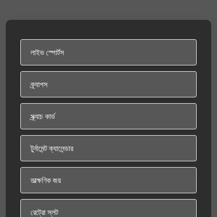
লাইভ স্পোর্টস
ক্র্যাপস
স্ক্র্যাচ কার্ড
টুর্নামেন্ট ক্যালেন্ডার
তাত্ক্ষণিক জয়
রেট্রো স্লট