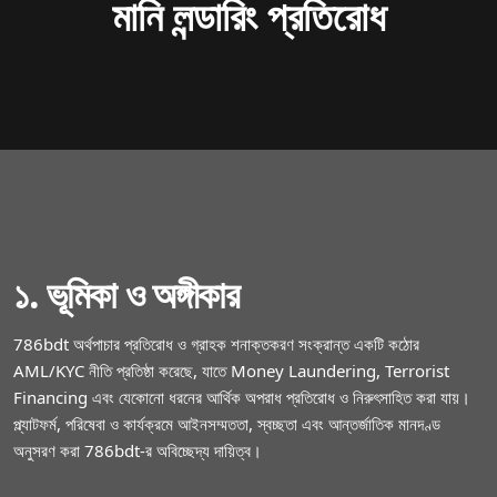
মানি লন্ডারিং প্রতিরোধ
১. ভূমিকা ও অঙ্গীকার
786bdt অর্থপাচার প্রতিরোধ ও গ্রাহক শনাক্তকরণ সংক্রান্ত একটি কঠোর
AML/KYC নীতি প্রতিষ্ঠা করেছে, যাতে Money Laundering, Terrorist
Financing এবং যেকোনো ধরনের আর্থিক অপরাধ প্রতিরোধ ও নিরুৎসাহিত করা যায়।
প্ল্যাটফর্ম, পরিষেবা ও কার্যক্রমে আইনসম্মততা, স্বচ্ছতা এবং আন্তর্জাতিক মানদণ্ড
অনুসরণ করা 786bdt‑র অবিচ্ছেদ্য দায়িত্ব।