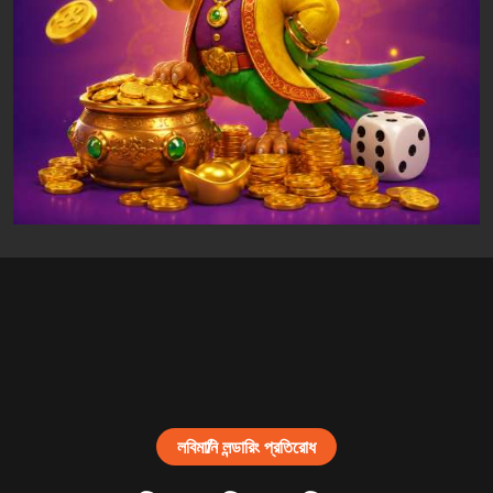
লবি
মানি লন্ডারিং প্রতিরোধ