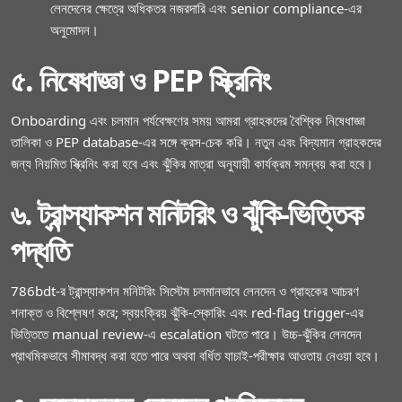
লেনদেনের ক্ষেত্রে অধিকতর নজরদারি এবং senior compliance‑এর
অনুমোদন।
৫. নিষেধাজ্ঞা ও PEP স্ক্রিনিং
Onboarding এবং চলমান পর্যবেক্ষণের সময় আমরা গ্রাহকদের বৈশ্বিক নিষেধাজ্ঞা
তালিকা ও PEP database‑এর সঙ্গে ক্রস‑চেক করি। নতুন এবং বিদ্যমান গ্রাহকদের
জন্য নিয়মিত স্ক্রিনিং করা হবে এবং ঝুঁকির মাত্রা অনুযায়ী কার্যক্রম সমন্বয় করা হবে।
৬. ট্রান্স্যাকশন মনিটরিং ও ঝুঁকি‑ভিত্তিক
পদ্ধতি
786bdt‑র ট্রান্স্যাকশন মনিটরিং সিস্টেম চলমানভাবে লেনদেন ও গ্রাহকের আচরণ
শনাক্ত ও বিশ্লেষণ করে; স্বয়ংক্রিয় ঝুঁকি‑স্কোরিং এবং red‑flag trigger‑এর
ভিত্তিতে manual review‑এ escalation ঘটতে পারে। উচ্চ‑ঝুঁকির লেনদেন
প্রাথমিকভাবে সীমাবদ্ধ করা হতে পারে অথবা বর্ধিত যাচাই‑পরীক্ষার আওতায় নেওয়া হবে।