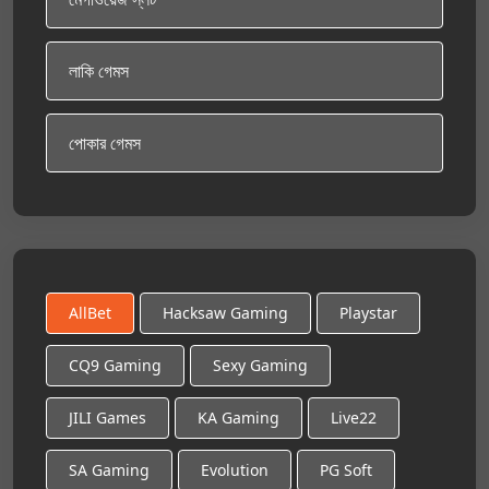
লাকি গেমস
পোকার গেমস
AllBet
Hacksaw Gaming
Playstar
CQ9 Gaming
Sexy Gaming
JILI Games
KA Gaming
Live22
SA Gaming
Evolution
PG Soft