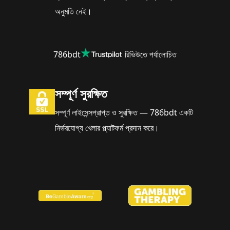
অনুমতি নেই।
786bdt
রিভিউতে পর্যালোচিত
সম্পূর্ণ সুরক্ষিত
সম্পূর্ণ লাইসেন্সপ্রাপ্ত ও সুরক্ষিত — 786bdt একটি
নির্ভরযোগ্য খেলার প্ল্যাটফর্ম প্রদান করে।