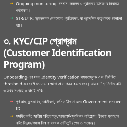
Ongoing monitoring: চলমান লেনদেন ও গ্রাহকের আচরণের নিয়মিত
পর্যবেক্ষণ।
STR/UTR: সন্দেহজনক লেনদেনের প্রতিবেদন, যা প্রাসঙ্গিক কর্তৃপক্ষকে জানানো
হয়।
৩. KYC/CIP প্রোগ্রাম
(Customer Identification
Program)
Onboarding‑এর সময় Identity verification বাধ্যতামূলক এবং নির্ধারিত
threshold‑এর বেশি লেনদেনের আগে তা সম্পন্ন করতে হবে। আমরা নিম্নলিখিত নথি
ও তথ্য সংগ্রহ ও যাচাই করি:
পূর্ণ নাম, জন্মতারিখ, জাতীয়তা, বর্তমান ঠিকানা এবং Government-issued
ID
সমর্থিত নথি: জাতীয় পরিচয়পত্র/পাসপোর্ট/ড্রাইভার লাইসেন্স; ঠিকানা প্রমাণের
নথি: বিদ্যুৎ/গ্যাস বিল বা ব্যাংক স্টেটমেন্ট (শেষ ৩ মাসের)।