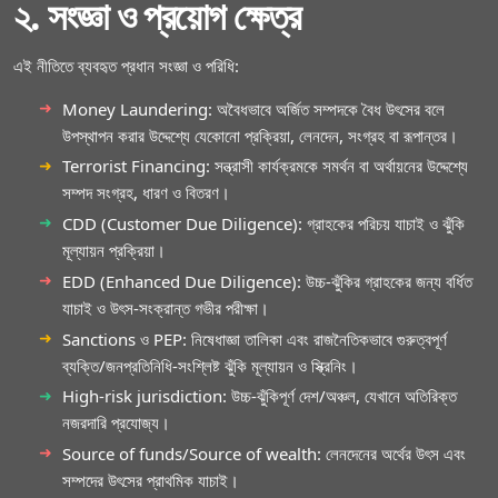
২. সংজ্ঞা ও প্রয়োগ ক্ষেত্র
এই নীতিতে ব্যবহৃত প্রধান সংজ্ঞা ও পরিধি:
Money Laundering: অবৈধভাবে অর্জিত সম্পদকে বৈধ উৎসের বলে
উপস্থাপন করার উদ্দেশ্যে যেকোনো প্রক্রিয়া, লেনদেন, সংগ্রহ বা রূপান্তর।
Terrorist Financing: সন্ত্রাসী কার্যক্রমকে সমর্থন বা অর্থায়নের উদ্দেশ্যে
সম্পদ সংগ্রহ, ধারণ ও বিতরণ।
CDD (Customer Due Diligence): গ্রাহকের পরিচয় যাচাই ও ঝুঁকি
মূল্যায়ন প্রক্রিয়া।
EDD (Enhanced Due Diligence): উচ্চ‑ঝুঁকির গ্রাহকের জন্য বর্ধিত
যাচাই ও উৎস‑সংক্রান্ত গভীর পরীক্ষা।
Sanctions ও PEP: নিষেধাজ্ঞা তালিকা এবং রাজনৈতিকভাবে গুরুত্বপূর্ণ
ব্যক্তি/জনপ্রতিনিধি‑সংশ্লিষ্ট ঝুঁকি মূল্যায়ন ও স্ক্রিনিং।
High-risk jurisdiction: উচ্চ‑ঝুঁকিপূর্ণ দেশ/অঞ্চল, যেখানে অতিরিক্ত
নজরদারি প্রযোজ্য।
Source of funds/Source of wealth: লেনদেনের অর্থের উৎস এবং
সম্পদের উৎসের প্রাথমিক যাচাই।