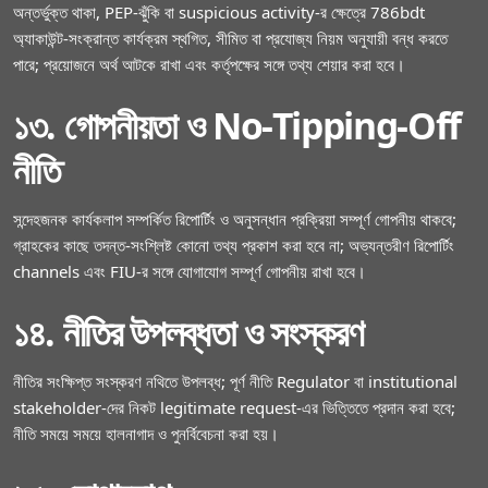
অন্তর্ভুক্ত থাকা, PEP‑ঝুঁকি বা suspicious activity‑র ক্ষেত্রে 786bdt
অ্যাকাউন্ট‑সংক্রান্ত কার্যক্রম স্থগিত, সীমিত বা প্রযোজ্য নিয়ম অনুযায়ী বন্ধ করতে
পারে; প্রয়োজনে অর্থ আটকে রাখা এবং কর্তৃপক্ষের সঙ্গে তথ্য শেয়ার করা হবে।
১৩. গোপনীয়তা ও No‑Tipping‑Off
নীতি
সন্দেহজনক কার্যকলাপ সম্পর্কিত রিপোর্টিং ও অনুসন্ধান প্রক্রিয়া সম্পূর্ণ গোপনীয় থাকবে;
গ্রাহকের কাছে তদন্ত‑সংশ্লিষ্ট কোনো তথ্য প্রকাশ করা হবে না; অভ্যন্তরীণ রিপোর্টিং
channels এবং FIU‑র সঙ্গে যোগাযোগ সম্পূর্ণ গোপনীয় রাখা হবে।
১৪. নীতির উপলব্ধতা ও সংস্করণ
নীতির সংক্ষিপ্ত সংস্করণ নথিতে উপলব্ধ; পূর্ণ নীতি Regulator বা institutional
stakeholder‑দের নিকট legitimate request‑এর ভিত্তিতে প্রদান করা হবে;
নীতি সময়ে সময়ে হালনাগাদ ও পুনর্বিবেচনা করা হয়।