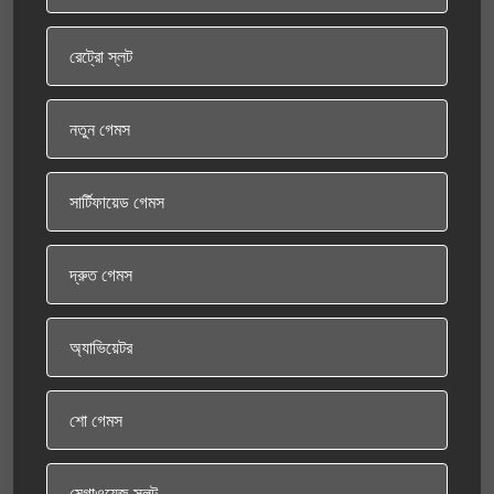
রেট্রো স্লট
নতুন গেমস
সার্টিফায়েড গেমস
দ্রুত গেমস
অ্যাভিয়েটর
শো গেমস
মেগাওয়েজ স্লট