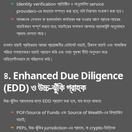
Identity verification প্রতিষ্ঠিত ও অনুমোদিত service
providers‑এর মাধ্যমে সম্পন্ন করা হবে; নথি নিরাপদে সংরক্ষণ করা হবে।
লাভজনক লেনদেন বা ক্রমবর্ধমান কার্যক্রম শুরু হওয়ার আগে গ্রাহক‑স্তরের
যাচাইকরণ সম্পূর্ণ করতে হবে; যাচাইয়ের ফলাফল আপনার অ্যাকাউন্ট অনুমোদনে
প্রভাব ফেলতে পারে।
চলমান যাচাই প্রক্রিয়ায় আমরা প্রয়োজনীয় ডেটাসেট যাচাই, ঠিকানা যাচাই এবং সামাজিক
পরিচয় শনাক্তকরণ যাচাই প্রয়োগ করি এবং তথ্য সুরক্ষা নীতি অনুসরণ করে
দায়িত্বশীলভাবে তা পরিচালনা করি।
৪. Enhanced Due Diligence
(EDD) ও উচ্চ‑ঝুঁকি গ্রাহক
উচ্চ‑ঝুঁকির গ্রাহকদের জন্য EDD প্রয়োগ করা হবে, যার মধ্যে থাকবে:
POF/Source of Funds এবং Source of Wealth‑এর বিস্তারিত
যাচাই;
PEPs, উচ্চ‑ঝুঁকির jurisdiction‑এর গ্রাহক, বা crypto‑ভিত্তিক