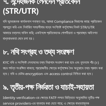
৭. সন্দেহজনক লেনদেন প্রতিবেদন
(STR/UTR)
যদি সন্দেহজনক কার্যকলাপ শনাক্ত হয়, আমরা Compliance বিভাগের কাছে প্রতিবেদন
প্রস্তুত করি এবং নির্ধারিত সময়সীমার মধ্যে সংশ্লিষ্ট কর্তৃপক্ষের নিকট STR/UTR
আকারে তথ্যসহ দাখিল করি; একইসঙ্গে প্রতিবেদনের গোপনীয়তা ও প্রযোজ্য আইনগত
বাধ্যবাধকতা মেনে চলা হয়।
৮. নথি সংগ্রহ ও তথ্য সংরক্ষণ
KYC নথি ও সংশ্লিষ্ট লেনদেনের তথ্য নিরাপদে সংরক্ষণ করা হবে এবং ন্যূনতম পাঁচ (৫)
বছর পর্যন্ত সংরক্ষিত থাকবে; প্রয়োজনীয় ক্ষেত্রে কর্তৃপক্ষের বৈধ অনুরোধে তথ্য প্রদান করা
হবে। নথি ও ডেটার encryption এবং access control নিশ্চিত করা হবে।
৯. তৃতীয়‑পক্ষ নির্ভরতা ও যাচাই‑সহায়তা
Identity verification‑এর ক্ষেত্রে FATF‑সম্মত ভিত্তিতে অনুমোদিত তৃতীয়‑পক্ষ
service providers‑এর ব্যবহার করা যেতে পারে; এ ক্ষেত্রে বাধ্যতামূলক