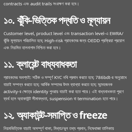
contracts এবং audit trails সংরক্ষণ করা হবে।
১০. ঝুঁকি‑ভিত্তিক পদ্ধতি ও মূল্যায়ন
Customer level, product level এবং transaction level‑এ EWRA/
ঝুঁকি মূল্যায়ন পরিচালিত হবে; High‑risk গ্রাহকদের জন্য OEDD প্রক্রিয়া প্রয়োগ
এবং নিয়মিত হালনাগাদ নিশ্চিত করা হবে।
১১. ক্লায়েন্ট বাধ্যবাধকতা
গ্রাহকদের অবশ্যই: সঠিক ও সম্পূর্ণ KYC নথি প্রদান করতে হবে; 786bdt‑র অনুরোধে
যাচাই সম্পন্ন করতে হবে; আর্থিক সম্পদের উৎস ব্যাখ্যা করতে হবে; সন্দেহজনক
activity‑র ক্ষেত্রে identity পুনরায় যাচাই করা হতে পারে। এই বাধ্যবাধকতা পূরণে
ব্যর্থ হলে অ্যাকাউন্ট সীমাবদ্ধতা, suspension বা termination হতে পারে।
১২. অ্যাকাউন্ট‑সমাপ্তি ও freeze
নিয়মভিত্তিক যাচাই অসম্পূর্ণ থাকা, মিথ্যা/ভুল তথ্য প্রদান, নিষেধাজ্ঞা তালিকায়