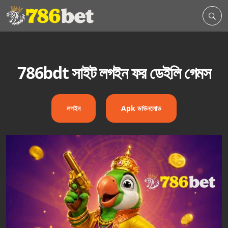
786bdt সাইট লগইন ফর ডেইলি গেমস
লগইন
Apk ডাউনলোড