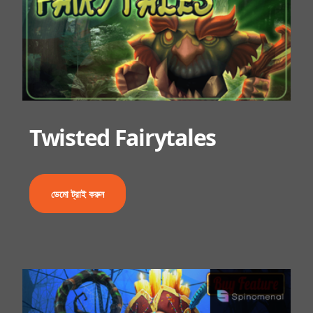
Twisted Fairytales
ডেমো ট্রাই করুন