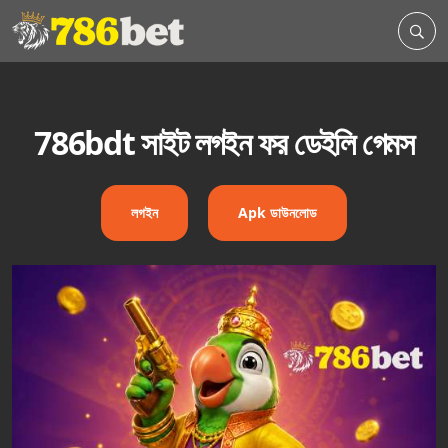
786bdt সাইট লগইন ফর ডেইলি গেমস
লগইন
Apk ডাউনলোড