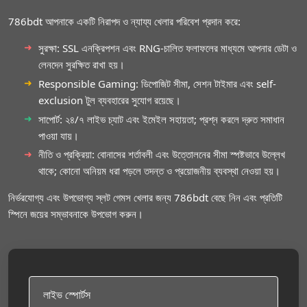
786bdt আপনাকে একটি নিরাপদ ও ন্যায্য খেলার পরিবেশ প্রদান করে:
সুরক্ষা: SSL এনক্রিপশন এবং RNG-চালিত ফলাফলের মাধ্যমে আপনার ডেটা ও
লেনদেন সুরক্ষিত রাখা হয়।
Responsible Gaming: ডিপোজিট সীমা, সেশন টাইমার এবং self-
exclusion টুল ব্যবহারের সুযোগ রয়েছে।
সাপোর্ট: ২৪/৭ লাইভ চ্যাট এবং ইমেইল সহায়তা; প্রশ্ন করলে দ্রুত সমাধান
পাওয়া যায়।
নীতি ও প্রক্রিয়া: বোনাসের শর্তাবলী এবং উত্তোলনের সীমা স্পষ্টভাবে উল্লেখ
থাকে; কোনো অনিয়ম ধরা পড়লে তদন্ত ও প্রয়োজনীয় ব্যবস্থা নেওয়া হয়।
নির্ভরযোগ্য এবং উপভোগ্য স্লট গেমস খেলার জন্য 786bdt বেছে নিন এবং প্রতিটি
স্পিনে জয়ের সম্ভাবনাকে উপভোগ করুন।
লাইভ স্পোর্টস