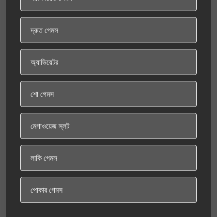
দ্রুত গেমস
অ্যাভিয়েটর
শো গেমস
মেগাওয়েজ স্লট
লাকি গেমস
পোকার গেমস