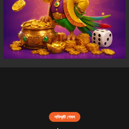
লবি
স্লট গেমস