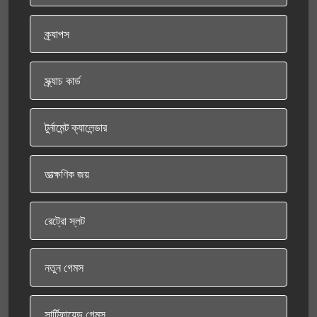
ক্র্যাপস
স্ক্র্যাচ কার্ড
টুর্নামেন্ট ক্যালেন্ডার
তাত্ক্ষণিক জয়
রেট্রো স্লট
নতুন গেমস
সার্টিফায়েড গেমস