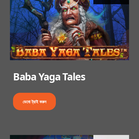
Baba Yaga Tales
ডেমো ট্রাই করুন