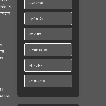
দ্রুত গেমস
্কেটগুলো
ফলাফলের
অ্যাভিয়েটর
শো গেমস
কে
মেগাওয়েজ স্লট
যমে
লো
লাকি গেমস
পোকার গেমস
রে।
িক স্থান