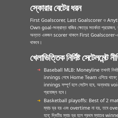
স্কোরার বেটের ধরন
First Goalscorer, Last Goalscorer ও Anytime
Own goal‑সংক্রান্ত বাজির ক্ষেত্রে সতর্কতা প্রয়োজন,
অন্তত একজন scorer থাকলে First Goalscorer‑এ
থাকবে।
খেলাভিত্তিক নির্দিষ্ট সেটেলমেন্ট নী
Baseball MLB: Moneyline তখনই নির্ধারিত
innings শেষে Home Team এগিয়ে থাকে; 
innings সম্পূর্ণ হলে সেটেল হবে, অন্যথায় vo
প্রযোজ্য হবে।
Basketball playoffs: Best of 2 matche
ম্যাচ ড্র হয় এবং overtime না হয়, তবে ov
হবে; দ্বিতীয় ম্যাচ ড্র হলে প্রথম ম্যাচের wi