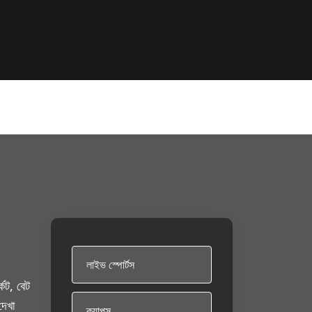
লাইভ স্পোর্টস
কেট, বেট
দেখা
ক্র্যাপস