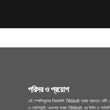
পরিসর ও প্রয়োগ
এই স্পোর্টসবুকের নিয়মাবলি 786bdt দ্বারা প্রদত্ত বেটিং স
ও সেটেলমেন্ট; এগুলোর সংজ্ঞা 786bdt এর টার্মস ও শর্তাবল