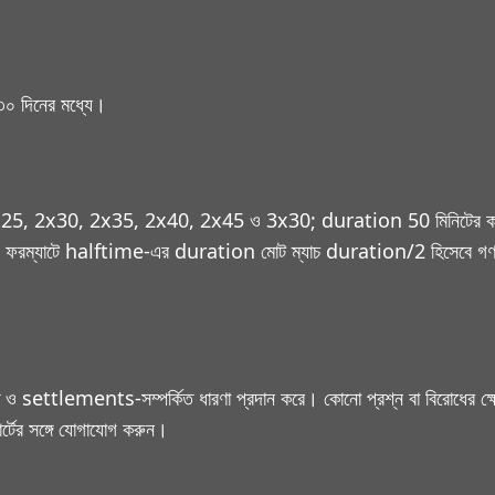
া ৩০ দিনের মধ্যে।
 হলো 2x25, 2x30, 2x35, 2x40, 2x45 ও 3x30; duration 50 মিনিটের ক
x30 ফরম্যাটে halftime‑এর duration মোট ম্যাচ duration/2 হিসেবে গণ
ি ও settlements‑সম্পর্কিত ধারণা প্রদান করে। কোনো প্রশ্ন বা বিরোধের ক্ষ
র্টের সঙ্গে যোগাযোগ করুন।