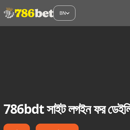
BN
786bdt সাইট লগইন ফর ডেইলি