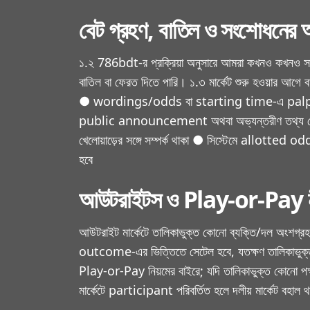
বেট গ্রহণ, বাতিল ও সংশোধনের 
১.২ 786bdt‑র প্রক্রিয়া অনুসারে আমরা কখনও কখনও সম্প
বাতিল বা ফেরত দিতে পারি। ১.৩ মার্কেট শুরু হওয়ার আগ
● wordings/odds বা starting time‑এ palpabl
public announcement অথবা অভ্যন্তরীণ তথ্য থেকে সুব
খেলোয়াড়ের সঙ্গে সম্পর্ক থাকা ● সিস্টেমে allotted o
হবে
আউটরাইটস ও Play‑or‑Pay ন
আউটরাইট মার্কেটে তালিকাভুক্ত কোনো ব্যক্তি/দল অংশগ্
outcome‑এর ভিত্তিতে সেটেল হবে, যতক্ষণ তালিকাভুক্ত
Play‑or‑Pay নিয়মের বাইরে; যদি তালিকাভুক্ত কোনো পক
মার্কেটে participant পরিবর্তিত হলে দলীয় মার্কেট বহাল