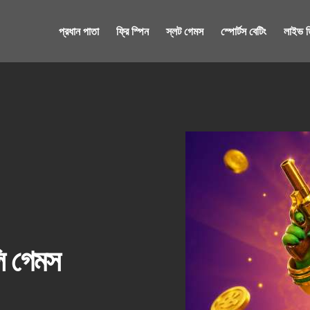
প্রধান পাতা
ফ্রি স্পিন
স্লট গেমস
স্পোর্টস বেটিং
লাইভ ড
 গেমস