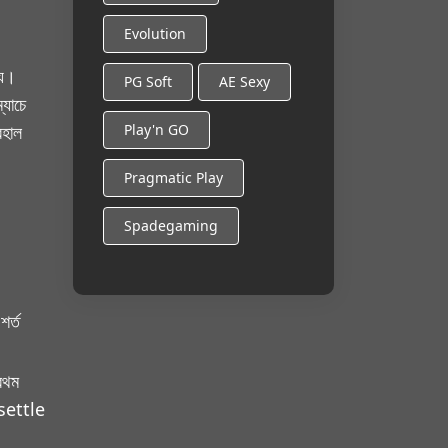
Evolution
্য।
PG Soft
AE Sexy
্যাচে
হাল
Play'n GO
Pragmatic Play
Spadegaming
5
শর্ত
রথম
 settle