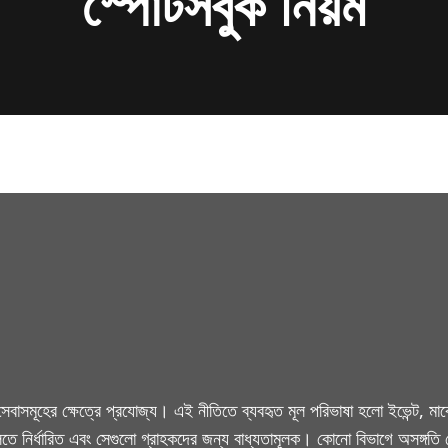
স্পোর্টসবুক নিয়ম
েবাসমূহের ক্ষেত্রে প্রযোজ্য। এই নীতিতে ব্যবহৃত মূল পরিভাষা হলো ইভেন্ট, মার্
িতে নির্ধারিত এবং সেগুলো গ্রাহকদের জন্য বাধ্যতামূলক। কোনো বিভাগে অসঙ্গতি 