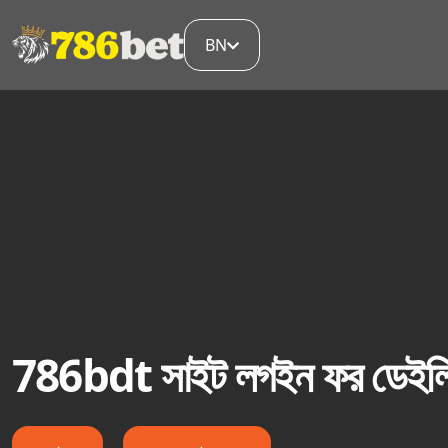
BN
786bdt সাইট লগইন ফর ডেইলি