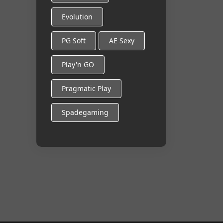
Evolution
PG Soft
AE Sexy
Play'n GO
Pragmatic Play
Spadegaming