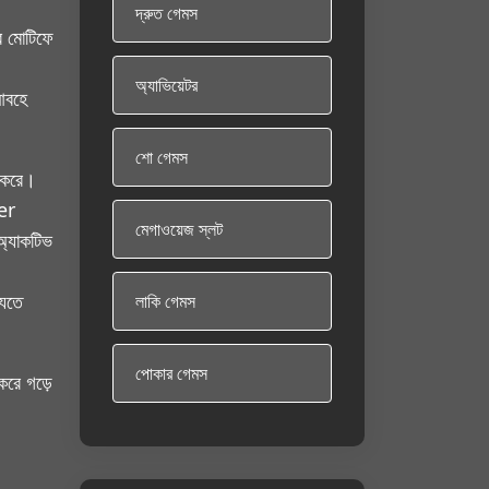
দ্রুত গেমস
 মোটিফে
অ্যাভিয়েটর
আবহে
শো গেমস
 করে।
er
মেগাওয়েজ স্লট
্যাকটিভ
।
যেতে
লাকি গেমস
পোকার গেমস
রে গড়ে