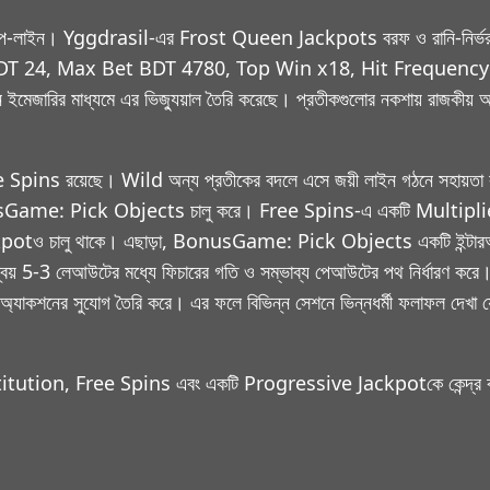
পে-লাইন। Yggdrasil-এর Frost Queen Jackpots বরফ ও রানি-নির্ভর
n Bet BDT 24, Max Bet BDT 4780, Top Win x18, Hit Frequency
জারির মাধ্যমে এর ভিজ্যুয়াল তৈরি করেছে। প্রতীকগুলোর নকশায় রাজকীয় 
ree Spins রয়েছে। Wild অন্য প্রতীকের বদলে এসে জয়ী লাইন গঠনে সহায়তা
onusGame: Pick Objects চালু করে। Free Spins-এ একটি Multipli
kpotও চালু থাকে। এছাড়া, BonusGame: Pick Objects একটি ইন্টারঅ
মন্বয় 5-3 লেআউটের মধ্যে ফিচারের গতি ও সম্ভাব্য পেআউটের পথ নির্ধারণ করে
ারঅ্যাকশনের সুযোগ তৈরি করে। এর ফলে বিভিন্ন সেশনে ভিন্নধর্মী ফলাফল দেখা 
bstitution, Free Spins এবং একটি Progressive Jackpotকে কেন্দ্র ক