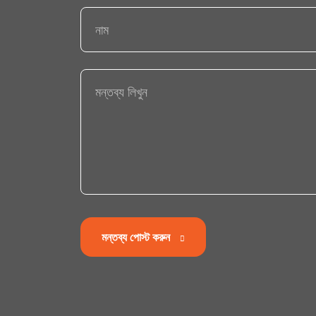
মন্তব্য পোস্ট করুন