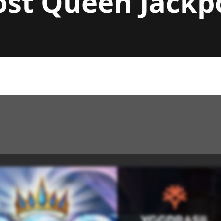
ost Queen Jackp