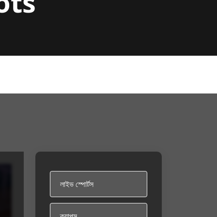
ots
লাইভ স্পোর্টস
ক্র্যাপস