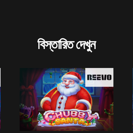
বিস্তারিত দেখুন